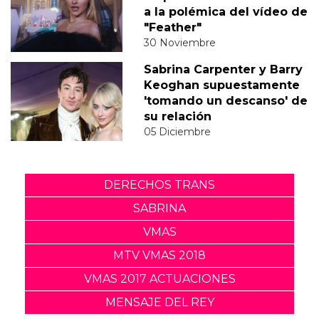
a la polémica del vídeo de
"Feather"
30 Noviembre
Sabrina Carpenter y Barry
Keoghan supuestamente
'tomando un descanso' de
su relación
05 Diciembre
DERECHOS TRANS
SABRINA
VMAS
MTV VMAS 2018
VMAS 2017 ACTUACIONES
MENSAJE DEL REY