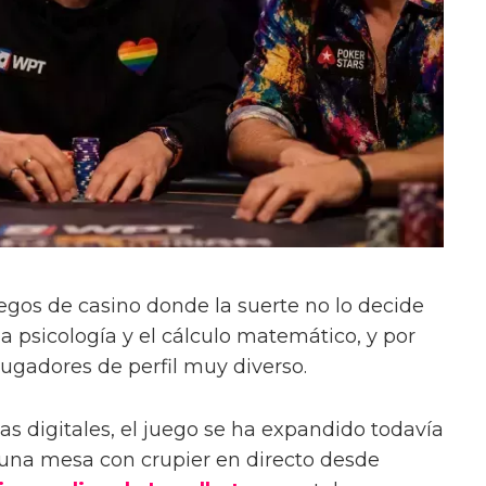
uegos de casino donde la suerte no lo decide
 la psicología y el cálculo matemático, y por
jugadores de perfil muy diverso.
as digitales, el juego se ha expandido todavía
 una mesa con crupier en directo desde