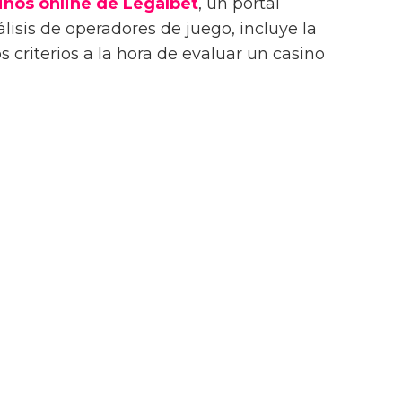
inos online de Legalbet
, un portal
lisis de operadores de juego, incluye la
 criterios a la hora de evaluar un casino
 para universitarios entusiastas del
 un personaje del juego Overwatch
taformas, sino de personas. Entre 2008 y
ente LGBT ganaron brazaletes de la World
ieron un hueco en la élite del circuito
on Somerville y Ryan Laplante. Estas son sus