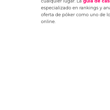
cualquier lugar. La
guía de cas
especializado en rankings y aná
oferta de póker como uno de los
online.
Poker Texas Hold'em: Guía
juego
Los jugadores rechazan a
por ser gay
Pero esta historia no va de pla
2020, tres jugadores abiertam
Series of Poker (WSOP) y se hic
presencial: Vanessa Selbst, Jas
trayectorias.