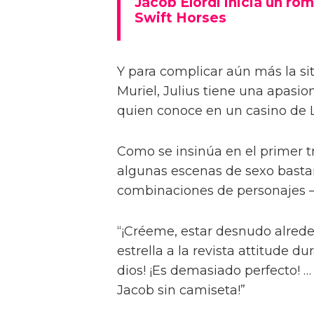
Jacob Elordi inicia un rom
Swift Horses
Y para complicar aún más la sit
Muriel, Julius tiene una apasi
quien conoce en un casino de 
Como se insinúa en el primer trá
algunas escenas de sexo bastan
combinaciones de personajes – 
“¡Créeme, estar desnudo alreded
estrella a la revista attitude d
dios! ¡Es demasiado perfecto! …
Jacob sin camiseta!”