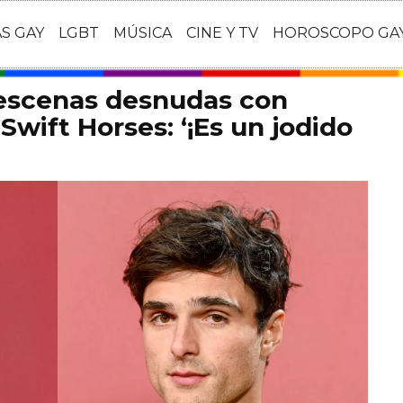
AS GAY
LGBT
MÚSICA
CINE Y TV
HOROSCOPO GA
 escenas desnudas con
Swift Horses: ‘¡Es un jodido