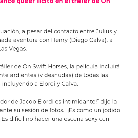
ance queer ilícito en el tráiler de On
uación, a pesar del contacto entre Julius y
onada aventura con Henry (Diego Calva), a
Las Vegas.
iler de On Swift Horses, la película incluirá
te ardientes (y desnudas) de todas las
incluyendo a Elordi y Calva.
or de Jacob Elordi es intimidante!” dijo la
urante su sesión de fotos. “¡Es como un jodido
 ¡Es difícil no hacer una escena sexy con