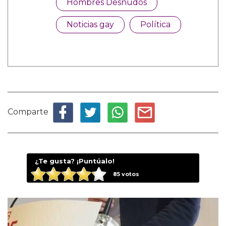
Hombres Desnudos
Noticias gay
Política
Comparte
¿Te gusta? ¡Puntúalo!
85
votos