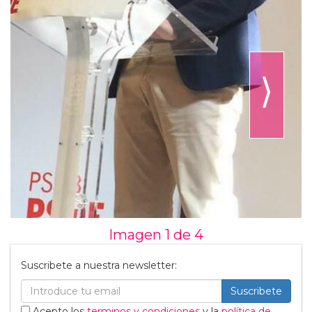
⟩
Imagen 1 de
4
Suscribete a nuestra newsletter:
Suscribete
Acepto los
terminos y condiciones
y la
política de