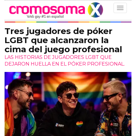
Toggle
navigat
Tres jugadores de póker
LGBT que alcanzaron la
cima del juego profesional
LAS HISTORIAS DE JUGADORES LGBT QUE
DEJARON HUELLA EN EL PÓKER PROFESIONAL.