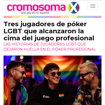
Toggle
navigat
Tres jugadores de póker
LGBT que alcanzaron la
cima del juego profesional
LAS HISTORIAS DE JUGADORES LGBT QUE
DEJARON HUELLA EN EL PÓKER PROFESIONAL.