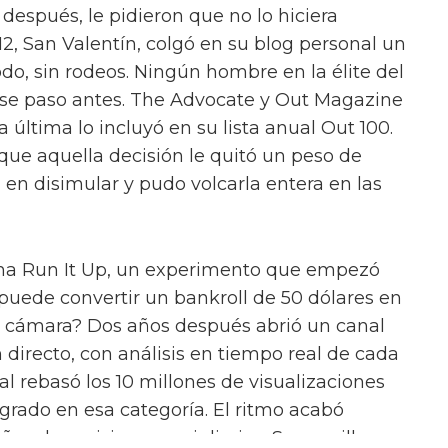
 después, le pidieron que no lo hiciera
12, San Valentín, colgó en su blog personal un
do, sin rodeos. Ningún hombre en la élite del
ese paso antes. The Advocate y Out Magazine
a última lo incluyó en su lista anual Out 100.
ue aquella decisión le quitó un peso de
 en disimular y pudo volcarla entera en las
cha Run It Up, un experimento que empezó
 puede convertir un bankroll de 50 dólares en
e cámara? Dos años después abrió un canal
 directo, con análisis en tiempo real de cada
l rebasó los 10 millones de visualizaciones
grado en esa categoría. El ritmo acabó
años de emisiones casi diarias, Somerville se