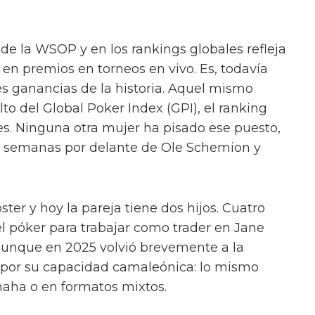
 de la WSOP y en los rankings globales refleja
 en premios en torneos en vivo. Es, todavía
es ganancias de la historia. Aquel mismo
lto del Global Poker Index (GPI), el ranking
s. Ninguna otra mujer ha pisado ese puesto,
os semanas por delante de Ole Schemion y
ter y hoy la pareja tiene dos hijos. Cuatro
l póker para trabajar como trader en Jane
 aunque en 2025 volvió brevemente a la
por su capacidad camaleónica: lo mismo
ha o en formatos mixtos.