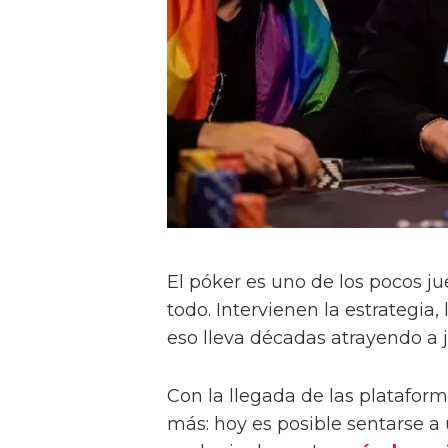
El póker es uno de los pocos j
todo. Intervienen la estrategia,
eso lleva décadas atrayendo a 
Con la llegada de las plataform
más: hoy es posible sentarse a