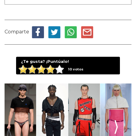
Comparte
¿Te gusta? ¡Puntúalo!
10
votos
⟩