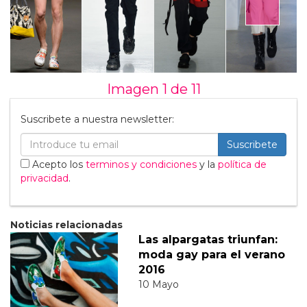
Imagen 1 de
11
Suscribete a nuestra newsletter:
Suscribete
Acepto los
terminos y condiciones
y la
política de
privacidad
.
Noticias relacionadas
Las alpargatas triunfan:
moda gay para el verano
2016
10 Mayo