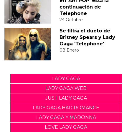
en 'ARTPOP' está la
continuación de
Telephone
24 Octubre
Se filtra el dueto de
Britney Spears y Lady
Gaga 'Telephone'
08 Enero
LADY GAGA
LADY GAGA WEB
JUST LADY GAGA
LADY GAGA BAD ROMANCE
LADY GAGA Y MADONNA
LOVE LADY GAGA