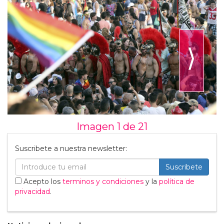
⟩
Imagen 1 de
21
Suscribete a nuestra newsletter:
Suscribete
Acepto los
terminos y condiciones
y la
política de
privacidad
.