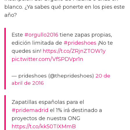
blanco. ¿Ya sabes qué ponerte en los pies este
año?
Este
#orgullo2016
tiene zapas propias,
edición limitada de
#prideshoes
¡No te
quedes sin!
https://t.co/ZRjnZTOW1y
pic.twitter.com/VfSPDVpr1n
— prideshoes (@theprideshoes)
20 de
abril de 2016
Zapatillas españolas para el
#pridemadrid
el 1% irá destinado a
proyectos de nuestra ONG
https://t.co/kk50TIXMmB