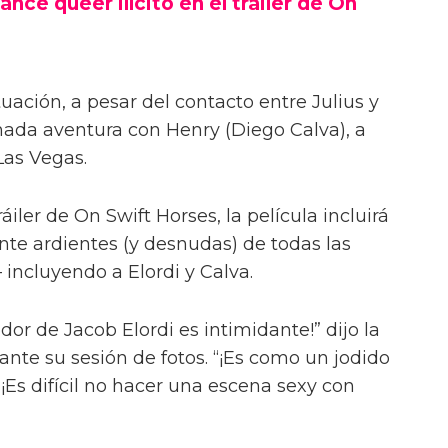
ance queer ilícito en el tráiler de On
uación, a pesar del contacto entre Julius y
onada aventura con Henry (Diego Calva), a
Las Vegas.
iler de On Swift Horses, la película incluirá
te ardientes (y desnudas) de todas las
incluyendo a Elordi y Calva.
or de Jacob Elordi es intimidante!” dijo la
urante su sesión de fotos. “¡Es como un jodido
 ¡Es difícil no hacer una escena sexy con