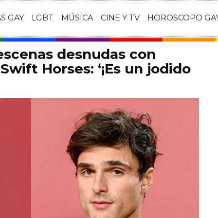
AS GAY
LGBT
MÚSICA
CINE Y TV
HOROSCOPO GA
 escenas desnudas con
Swift Horses: ‘¡Es un jodido