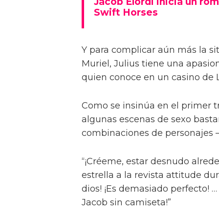
Jacob Elordi inicia un rom
Swift Horses
Y para complicar aún más la sit
Muriel, Julius tiene una apasi
quien conoce en un casino de 
Como se insinúa en el primer trá
algunas escenas de sexo bastan
combinaciones de personajes – 
“¡Créeme, estar desnudo alreded
estrella a la revista attitude d
dios! ¡Es demasiado perfecto! …
Jacob sin camiseta!”