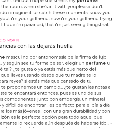
can't tell but i hope she smells my
perfume
i
l the room, when she's in it with youplease don't
do i imagine it, or catch these momentsi know you
ybut i'm your girlfriend, now i'm your girlfriend trying
li hope i'm paranoid, that i'm just seeing thingsthat
E O MORIR
ancias con las dejarás huella
me
masculino por antonomasia de la firma de lujo
.. y según sea tu forma de ser, elegir un
perfume
u
qué tal? ¿te gusta o ya estás más que harto del
que llevas usando desde que tu madre te lo
ra reyes? si estás más que cansado de tu
, te proponemos un cambio... ¿te gustan las notas a
ste te encantará entonces, pues es uno de sus
es componentes, junto con ambergis, un mineral
y difícil de encontrar... es perfecto para el día a día
ara los más jóvenes... con una gran durabilidad y con
zón es la perfecta opción para todo aquel que
amante lo recuerde aún después de haberse ido... -