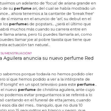
a tuvimos un adelanto de 'focus' de ariana grande en
o de su
perfume
ari, del cual se había mostrado un
nce... ahora tenemos a la cantante de 'break free'
de sí misma en el anuncio de 'ari', su debut en el
e los
perfume
s de popstars... ¿será el último que
habrá muchos más cuando su carrera entre en
se llama ariana, pero tú puedes llamarla ari, como
uedes llamar joe al pobre taxista que tiene que
esta actuación tan natural...
 SU MENSTRUACIÓN?
na Aguilera anuncia su nuevo perfume Red
lo sabemos porque todavía no hemos podido oler
pero sí que hemos podido a ver a la intérprete de
lf tonight' en un spot televisivo para este
perfume
...
s el nuevo
perfume
de christina aguilera, ante cuyo
 podemos evitar preguntarnos si se referirá a lo
só cantando en el funeral de etta james, cuando
 esos día del mes... tranquilo, que no dura 10
sólo son 15 segunditos en blanco y negro, que