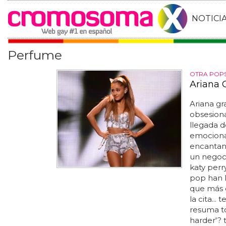
NOTICI
Perfume
OTRA POPS
Ariana 
Ariana g
obsesion
llegada d
emocionad
encantan 
un negoci
katy perry
pop han l
que más d
la cita..
resuma t
harder'? 