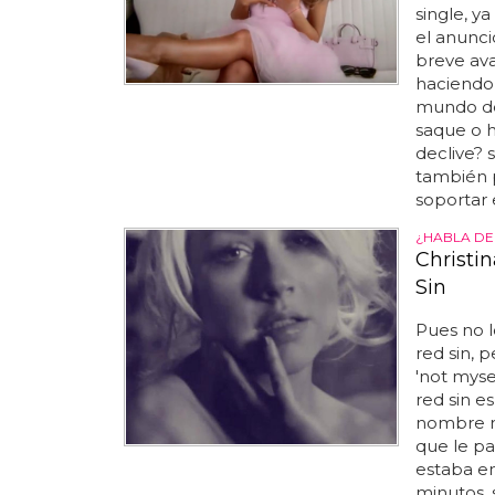
single, y
el anunci
breve ava
haciendo 
mundo d
saque o 
declive? 
también p
soportar 
¿HABLA DE
Christi
Sin
Pues no 
red sin, 
'not myse
red sin e
nombre no
que le pa
estaba en
minutos, 