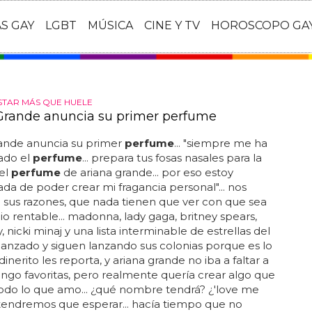
AS GAY
LGBT
MÚSICA
CINE Y TV
HOROSCOPO GA
TAR MÁS QUE HUELE
Grande anuncia su primer perfume
rande anuncia su primer
perfume
... "siempre me ha
ado el
perfume
... prepara tus fosas nasales para la
el
perfume
de ariana grande... por eso estoy
a de poder crear mi fragancia personal"... nos
sus razones, que nada tienen que ver con que sea
o rentable... madonna, lady gaga, britney spears,
, nicki minaj y una lista interminable de estrellas del
anzado y siguen lanzando sus colonias porque es lo
inerito les reporta, y ariana grande no iba a faltar a
. tengo favoritas, pero realmente quería crear algo que
odo lo que amo... ¿qué nombre tendrá? ¿'love me
tendremos que esperar... hacía tiempo que no