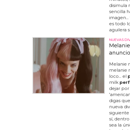
disimula 
sencilla h
imagen...
es todo l
aguilera 
NUEVAS DI
Melanie
anuncio
Melanie 
melanie 
loco... el
milk
per
dejar por
'american
digas que
nueva div
siguiente
sí, dentro
sea la ún