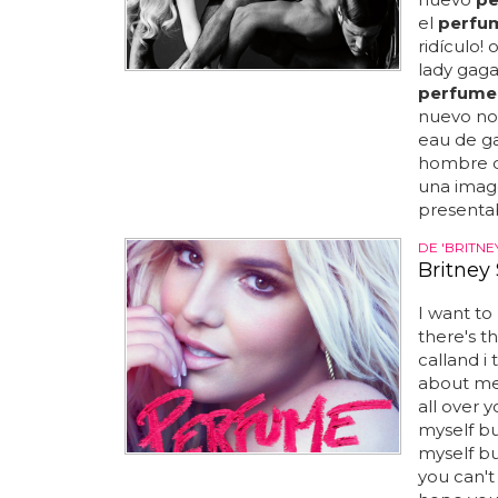
el
perfu
ridículo!
lady gaga
perfume
nuevo no
eau de ga
hombre qu
una image
presentab
DE 'BRITNE
Britney 
I want to
there's t
calland i
about mea
all over y
myself bu
myself bu
you can't