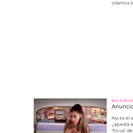
olíamos 
EAU D'FLO
Anuncio
Así es el 
¿apesta e
'focus' d