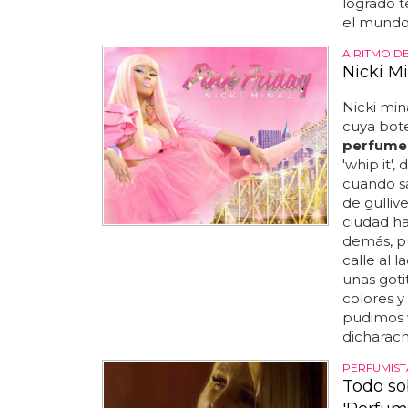
logrado t
el mundo.
A RITMO DE 
Nicki M
Nicki min
cuya bote
perfume
'whip it'
cuando sal
de gulliv
ciudad ha
demás, pu
calle al 
unas gotit
colores y
pudimos v
dicharache
PERFUMIST
Todo so