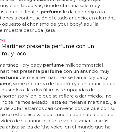
muy bien las curvas, donde christina sale muy
asta que al final el
perfume
le da color rojo a la
 tienes a continuación el citado anuncio, en alemán...
o opuesto al chonismo de 'your body', aquí la
se muestra desnuda (será...
VAS
 Martínez presenta perfume con un
 muy loco
martínez - cry baby
perfume
milk commercial...
martínez presenta
perfume
con un anuncio muy
perfume
de melanie martínez se llama 'cry baby
fume
', viene en forma de biberón y con anuncio que
 los suelos a las dos últimas temporadas de
 horror story' en lo que se refiere a dar miedo... no
 no te hemos avisado... esta es melanie martinez, ¿la
a de 2016? estamos casi convencidos de que con su
 disco esta chica va a dar mucho que hablar... ahora
 vídeo de su anuncio, que te va a fascinar... quizás
ica artista salida de 'the voice' en el mundo que ha