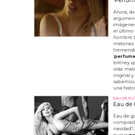
'Perfum
Ahora, d
argument
imágenes 
el último
hombre ti
matones 
tremenda p
'
perfum
britney s
vida: mat
original 
sabemos q
una histo
EAU DE FL
Eau de 
Eau de g
comprará
navidad?.
nuevo
p