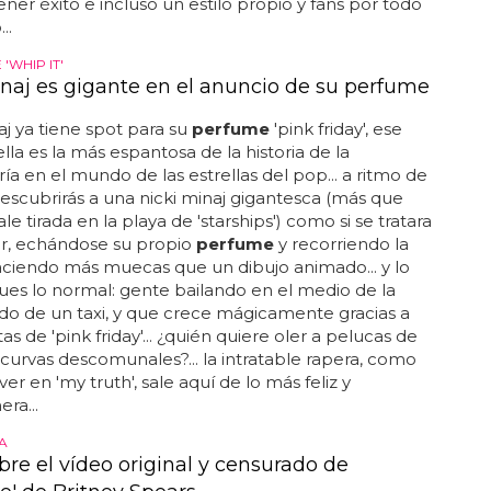
ener éxito e incluso un estilo propio y fans por todo
..
'WHIP IT'
inaj es gigante en el anuncio de su perfume
aj ya tiene spot para su
perfume
'pink friday', ese
lla es la más espantosa de la historia de la
ría en el mundo de las estrellas del pop... a ritmo de
, descubrirás a una nicki minaj gigantesca (más que
e tirada en la playa de 'starships') como si se tratara
er, echándose su propio
perfume
y recorriendo la
ciendo más muecas que un dibujo animado... y lo
es lo normal: gente bailando en el medio de la
lado de un taxi, y que crece mágicamente gracias a
as de 'pink friday'... ¿quién quiere oler a pelucas de
 curvas descomunales?... la intratable rapera, como
er en 'my truth', sale aquí de lo más feliz y
ra...
A
bre el vídeo original y censurado de