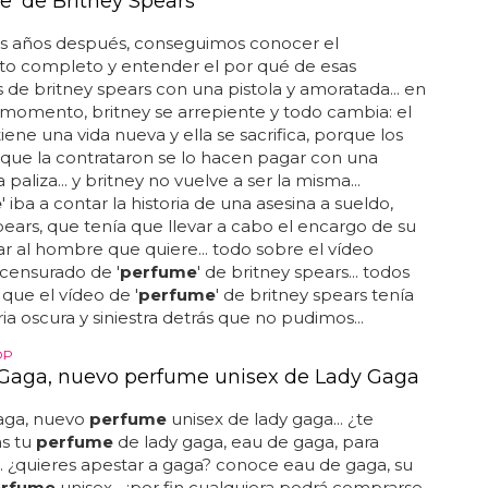
e' de Britney Spears
os años después, conseguimos conocer el
o completo y entender el por qué de esas
de britney spears con una pistola y amoratada... en
 momento, britney se arrepiente y todo cambia: el
ene una vida nueva y ella se sacrifica, porque los
que la contrataron se lo hacen pagar con una
aliza... y britney no vuelve a ser la misma...
e
' iba a contar la historia de una asesina a sueldo,
pears, que tenía que llevar a cabo el encargo de su
ar al hombre que quiere... todo sobre el vídeo
y censurado de '
perfume
' de britney spears... todos
ue el vídeo de '
perfume
' de britney spears tenía
ria oscura y siniestra detrás que no pudimos...
OP
Gaga, nuevo perfume unisex de Lady Gaga
aga, nuevo
perfume
unisex de lady gaga... ¿te
s tu
perfume
de lady gaga, eau de gaga, para
.. ¿quieres apestar a gaga? conoce eau de gaga, su
erfume
unisex... ¡por fin cualquiera podrá comprarse