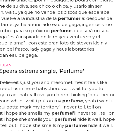
me
de su diva, sea chico o chica, y usarlo sin ser
 oh, wait... ya que no vende los discos que esperaba,
 vuelve a la industria de la
perfume
ría: después del
fame, ya ha anunciado eau de gaga, ingeniosísimo
mbre para su próximo
perfume
, que será unisex...
ga "está inspirada en la mujer aventurera y el
e la ama"... con esta gran foto de steven klein y
n del frasco, lady gaga y haus laboratories
an eau de gaga,...
Y JEAN'
Spears estrena single, 'Perfume'.
 believeit's just you and mesometimes it feels like
hreeof us in here babychorusso i, wait for you to
 try to act naturalhave you been thinking 'bout her or
nd while i wait i put on my
perfume
, yeah i want it
oui gotta mark my territoryi'll never tell, tell on
t i hope she smells my
perfume
i'll never tell, tell on
t i hope she smells your
perfume
i hide it well, hope
 tell but i hope she smells my
perfume
i hide it well,