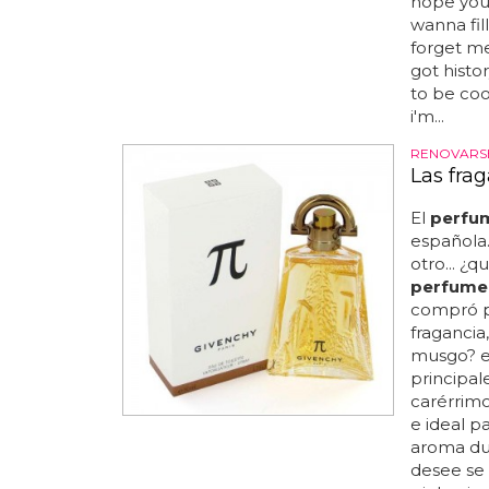
hope you 
wanna fil
forget me
got histor
to be coo
i'm...
RENOVARS
Las frag
El
perfu
española.
otro... ¿
perfume
compró pa
fragancia
musgo? e
principal
carérrimo 
e ideal p
aroma dul
desee se 