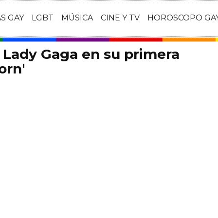
AS GAY
LGBT
MÚSICA
CINE Y TV
HOROSCOPO GA
 Lady Gaga en su primera
orn'