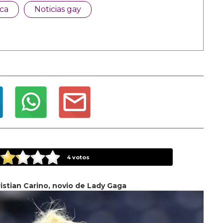
ca
Noticias gay
4
votos
istian Carino, novio de Lady Gaga