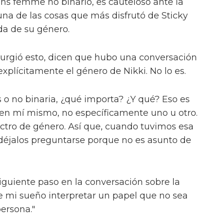
ica. Al ser preguntado sobre cómo se relaciona
cede que es un buen punto de referencia.
kins'" – una idea salvaje. "¿Quién no querría
uno de 'The Fallen Divas', una "pandilla de
 Byron en su camino. Junto a ellos están Lady
ian (Adam Ali) y Sasha (Hannah Jones).