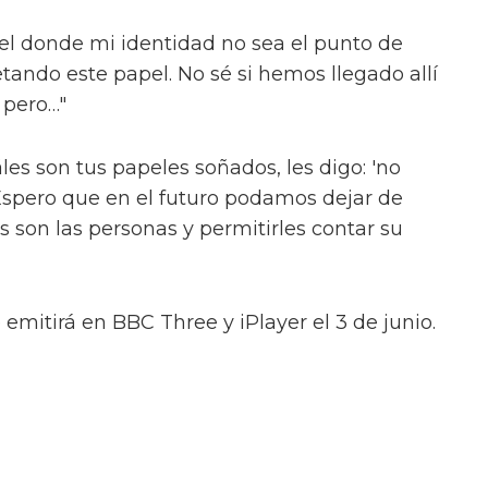
con otro quinteto icónico: las Spice Girls.
xplican. "Tienes uno que es esto, uno que es
ormas. Ojalá todos puedan decir: 'esa persona
 importante."
 comúnmente discutido en círculos de
'representación', es clave. A medida que los