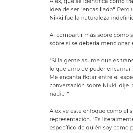
respecto a la televisión britán
con algo como 'Pose', Alex con
"Imagina 'Pose' mezclado con 'S
ver eso?"
Alex interpreta a Sticky Nikki, 
espíritus afines" que ayudan a
Die (Laquarn Lewis), Dirty Dam