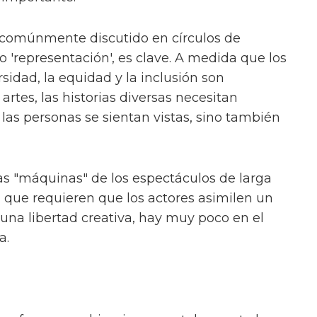
en el escenario en 'And Juliet' y 'Dear Evan
como "una historia caótica pero verdadera de
r como queer".
ón de que "no es nada como lo que he visto"