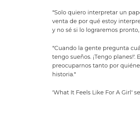
Alex compara 'The Fallen Divas' 
"Todos somos tan diferentes", e
aquello, diferentes colores y f
es igual que yo', lo cual es muy
Ese concepto de relación, más
medios y entretenimiento como 