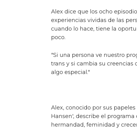
Alex Thomas-Smith está feliz d
It Feels Like For A Girl', el nu
primero tienes que haberlo visto
La serie, basada en las memoria
en Byron (Ellis Howard) mientr
2000. Al aventurarse en su pri
de autodescubrimiento y autod
desgarrador".
El jefe de la serie High S
queer de la serie
Sam Smith se sincera sob
Alex dice que los ocho episodios