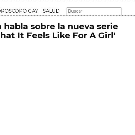
AS GAY
LGBT
MÚSICA
CINE Y TV
HOROSCOPO GA
habla sobre la nueva serie
at It Feels Like For A Girl'