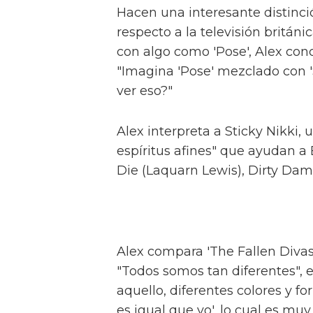
experiencias vividas de las pers
cuando lo hace, tiene la oport
poco.
"Si una persona ve nuestro pr
trans y si cambia su creencia
algo especial."