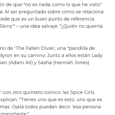
onas trans. Pero creen que esta serie, al salir
unidad de educar a la gente al menos un
ograma que nunca ha conocido a una persona
s o abre su mente, entonces habremos logrado