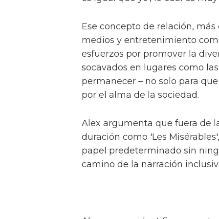
Alex, conocido por sus papeles 
Hansen', describe el programa 
hermandad, feminidad y crece
Hacen una interesante distinci