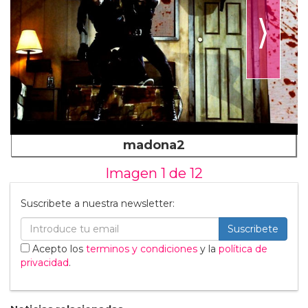
⟩
madona2
Imagen 1 de
12
Suscribete a nuestra newsletter:
Suscribete
Acepto los
terminos y condiciones
y la
política de
privacidad
.