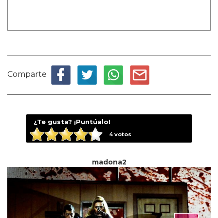
Comparte
¿Te gusta? ¡Puntúalo!
4
votos
madona2