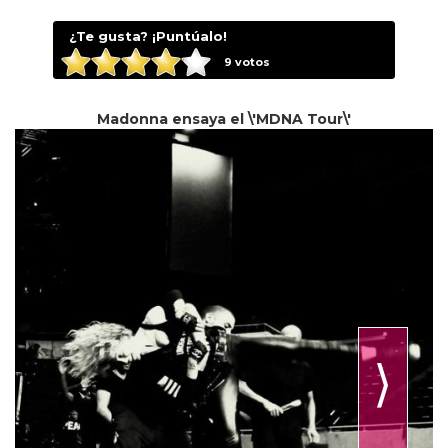
¿Te gusta? ¡Puntúalo!
9
votos
Madonna ensaya el \'MDNA Tour\'
⟩