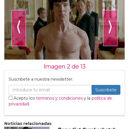
⟨
⟩
Imagen 2 de
13
Suscribete a nuestra newsletter:
Suscribete
Acepto los
terminos y condiciones
y la
política de
privacidad
.
Noticias relacionadas