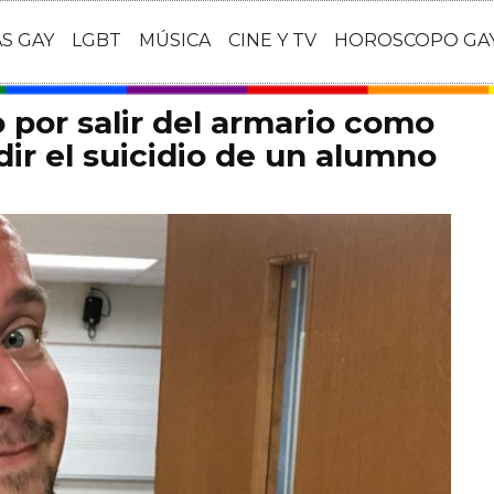
AS GAY
LGBT
MÚSICA
CINE Y TV
HOROSCOPO GA
 por salir del armario como
ir el suicidio de un alumno