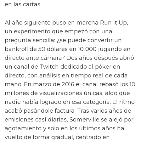
en las cartas.
Al año siguiente puso en marcha Run It Up,
un experimento que empezó con una
pregunta sencilla: ¿se puede convertir un
bankroll de 50 dólares en 10 000 jugando en
directo ante cámara? Dos años después abrió
un canal de Twitch dedicado al póker en
directo, con análisis en tiempo real de cada
mano. En marzo de 2016 el canal rebasó los 10
millones de visualizaciones únicas, algo que
nadie había logrado en esa categoría. El ritmo
acabó pasándole factura. Tras varios años de
emisiones casi diarias, Somerville se alejó por
agotamiento y solo en los últimos años ha
vuelto de forma gradual, centrado en