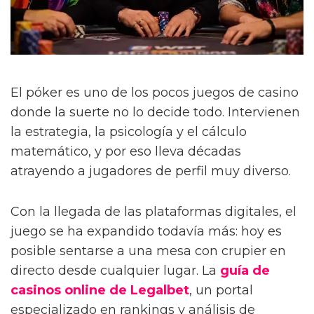
El póker es uno de los pocos juegos de casino
donde la suerte no lo decide todo. Intervienen
la estrategia, la psicología y el cálculo
matemático, y por eso lleva décadas
atrayendo a jugadores de perfil muy diverso.
Con la llegada de las plataformas digitales, el
juego se ha expandido todavía más: hoy es
posible sentarse a una mesa con crupier en
directo desde cualquier lugar. La
guía de
casinos online de Legalbet
, un portal
especializado en rankings y análisis de