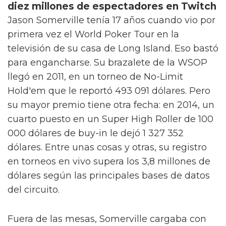
diez millones de espectadores en Twitch
Jason Somerville tenía 17 años cuando vio por
primera vez el World Poker Tour en la
televisión de su casa de Long Island. Eso bastó
para engancharse. Su brazalete de la WSOP
llegó en 2011, en un torneo de No-Limit
Hold'em que le reportó 493 091 dólares. Pero
su mayor premio tiene otra fecha: en 2014, un
cuarto puesto en un Super High Roller de 100
000 dólares de buy-in le dejó 1 327 352
dólares. Entre unas cosas y otras, su registro
en torneos en vivo supera los 3,8 millones de
dólares según las principales bases de datos
del circuito.
Fuera de las mesas, Somerville cargaba con