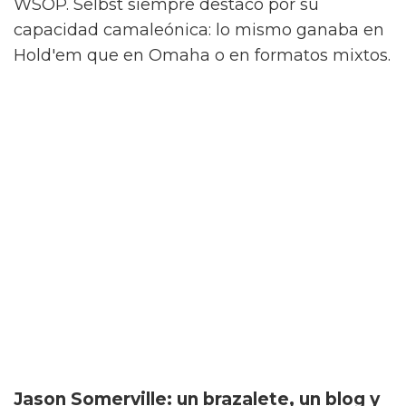
WSOP. Selbst siempre destacó por su
capacidad camaleónica: lo mismo ganaba en
Hold'em que en Omaha o en formatos mixtos.