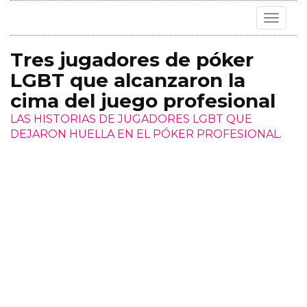
Toggle
navigat
Tres jugadores de póker
LGBT que alcanzaron la
cima del juego profesional
LAS HISTORIAS DE JUGADORES LGBT QUE
DEJARON HUELLA EN EL PÓKER PROFESIONAL.