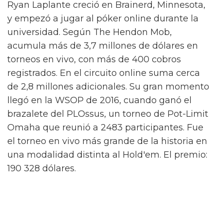
Ryan Laplante creció en Brainerd, Minnesota,
y empezó a jugar al póker online durante la
universidad. Según The Hendon Mob,
acumula más de 3,7 millones de dólares en
torneos en vivo, con más de 400 cobros
registrados. En el circuito online suma cerca
de 2,8 millones adicionales. Su gran momento
llegó en la WSOP de 2016, cuando ganó el
brazalete del PLOssus, un torneo de Pot-Limit
Omaha que reunió a 2483 participantes. Fue
el torneo en vivo más grande de la historia en
una modalidad distinta al Hold'em. El premio:
190 328 dólares.