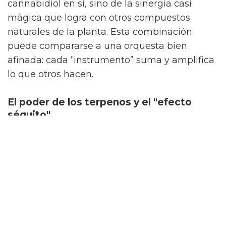
cannabidiol en sí, sino de la sinergia casi
mágica que logra con otros compuestos
naturales de la planta. Esta combinación
puede compararse a una orquesta bien
afinada: cada “instrumento” suma y amplifica
lo que otros hacen.
El poder de los terpenos y el "efecto
séquito"
Los terpenos no solo añaden ese aroma
herbal que tanto recuerda a los paseos entre
plantas, sino que potencian la acción del CBD.
Su interacción da lugar al “efecto séquito”,
una especie de colaboración invisible que
magnifica las propiedades antiinflamatorias y
calmantes. De esta manera, el resultado es