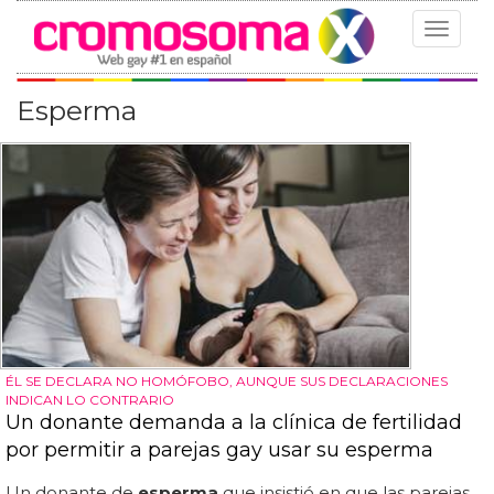
Toggle
navigat
Esperma
ÉL SE DECLARA NO HOMÓFOBO, AUNQUE SUS DECLARACIONES
INDICAN LO CONTRARIO
Un donante demanda a la clínica de fertilidad
por permitir a parejas gay usar su esperma
Un donante de
esperma
que insistió en que las parejas