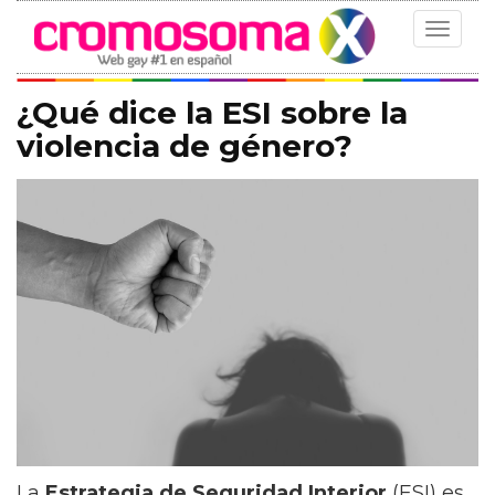
Toggle
navigat
¿Qué dice la ESI sobre la
violencia de género?
La
Estrategia de Seguridad Interior
(ESI) es