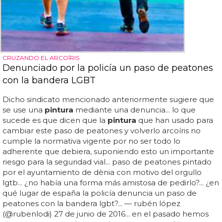
CRUZANDO EL ARCOÍRIS
Denunciado por la policía un paso de peatones
con la bandera LGBT
Dicho sindicato mencionado anteriormente sugiere que
se use una
pintura
mediante una denuncia... lo que
sucede es que dicen que la
pintura
que han usado para
cambiar este paso de peatones y volverlo arcoíris no
cumple la normativa vigente por no ser todo lo
adherente que debiera, suponiendo esto un importante
riesgo para la seguridad vial... paso de peatones pintado
por el ayuntamiento de dènia con motivo del orgullo
lgtb... ¿no había una forma más amistosa de pedirlo?... ¿en
qué lugar de españa la policía denuncia un paso de
peatones con la bandera lgbt?... — rubén lópez
(@rubenlodi) 27 de junio de 2016... en el pasado hemos