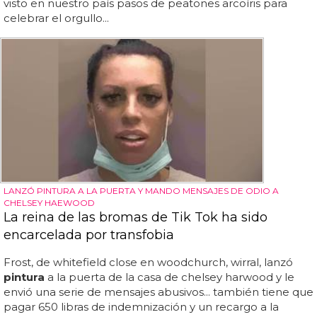
visto en nuestro país pasos de peatones arcoíris para
celebrar el orgullo...
LANZÓ PINTURA A LA PUERTA Y MANDO MENSAJES DE ODIO A
CHELSEY HAEWOOD
La reina de las bromas de Tik Tok ha sido
encarcelada por transfobia
Frost, de whitefield close en woodchurch, wirral, lanzó
pintura
a la puerta de la casa de chelsey harwood y le
envió una serie de mensajes abusivos... también tiene que
pagar 650 libras de indemnización y un recargo a la