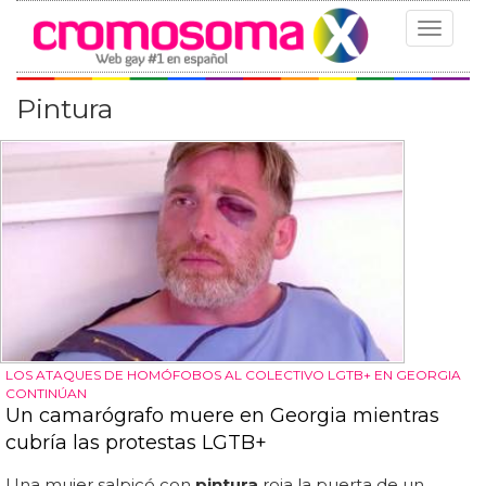
Toggle
navigat
Pintura
LOS ATAQUES DE HOMÓFOBOS AL COLECTIVO LGTB+ EN GEORGIA
CONTINÚAN
Un camarógrafo muere en Georgia mientras
cubría las protestas LGTB+
Una mujer salpicó con
pintura
roja la puerta de un