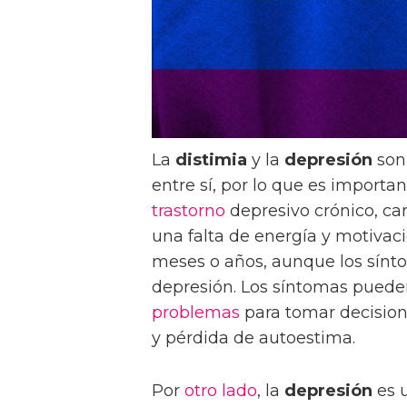
La
distimia
y la
depresión
so
entre sí, por lo que es importan
trastorno
depresivo crónico, ca
una falta de energía y motivaci
meses o años, aunque los sínt
depresión. Los síntomas pueden i
problemas
para tomar decisione
y pérdida de autoestima.
Por
otro lado
, la
depresión
es u