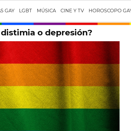
AS GAY
LGBT
MÚSICA
CINE Y TV
HOROSCOPO GA
distimia o depresión?