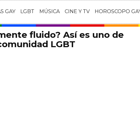
AS GAY
LGBT
MÚSICA
CINE Y TV
HOROSCOPO GA
mente fluido? Así es uno de
a comunidad LGBT