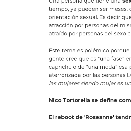
Una persona que tiene una
sex
tiempo, ya pueden ser meses, d
orientación sexual. Es decir q
atracción por personas del m
atraído por personas del sexo c
Este tema es polémico porque 
gente cree que es "una fase" en
capricho o de "una moda" esa p
aterrorizada por las personas 
las mujeres siendo mujer es una
Nico Tortorella se define co
El reboot de 'Roseanne' tend