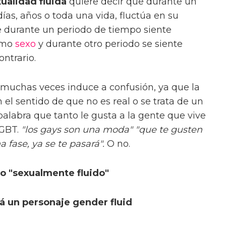
ualidad fluida
quiere decir que durante un
ías, años o toda una vida, fluctúa en su
ue durante un periodo de tiempo siente
ismo
sexo
y durante otro periodo se siente
ontrario.
muchas veces induce a confusión, ya que la
 el sentido de que no es real o se trata de un
alabra que tanto le gusta a la gente que vive
LGBT.
"los gays son una moda" "que te gusten
 fase, ya se te pasará".
O no.
mo "sexualmente fluido"
rá un personaje gender fluid