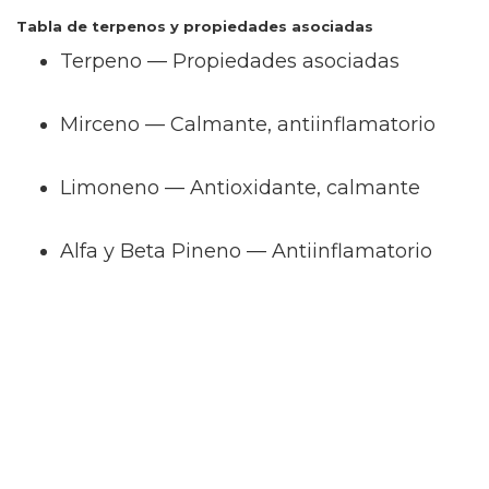
Tabla de terpenos y propiedades asociadas
Terpeno — Propiedades asociadas
Mirceno — Calmante, antiinflamatorio
Limoneno — Antioxidante, calmante
Alfa y Beta Pineno — Antiinflamatorio
Linalool — Calmante, relajante
Beta-cariofileno — Antiinflamatorio, analgé
La importancia de la extracción y la transpar