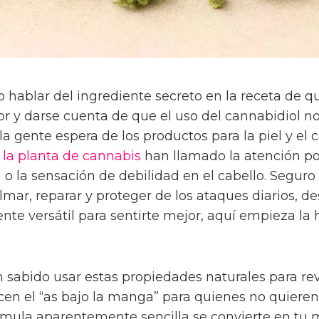
o hablar del ingrediente secreto en la receta de q
edor y darse cuenta de que el uso del cannabidiol 
a gente espera de los productos para la piel y el c
 la planta de cannabis
han llamado la atención po
 o la sensación de debilidad en el cabello. Segur
lmar, reparar y proteger de los ataques diarios, d
nte versátil para sentirte mejor, aquí empieza la 
n sabido usar estas propiedades naturales para re
en el “as bajo la manga” para quienes no quieren 
rmula aparentemente sencilla se convierte en tu me