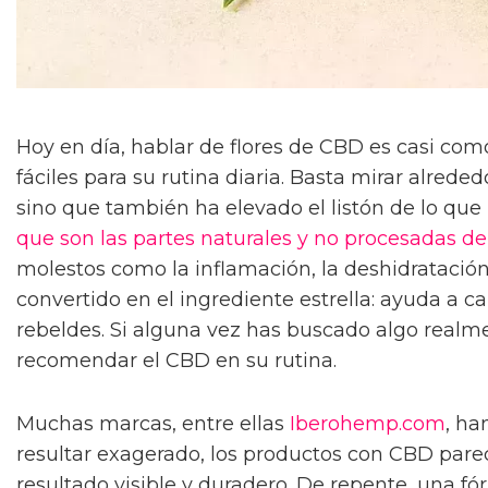
Hoy en día, hablar de flores de CBD es casi com
fáciles para su rutina diaria. Basta mirar alred
sino que también ha elevado el listón de lo que l
que son las partes naturales y no procesadas de
molestos como la inflamación, la deshidratación
convertido en el ingrediente estrella: ayuda a ca
rebeldes. Si alguna vez has buscado algo realme
recomendar el CBD en su rutina.
Muchas marcas, entre ellas
Iberohemp.com
, ha
resultar exagerado, los productos con CBD parec
resultado visible y duradero. De repente, una fó