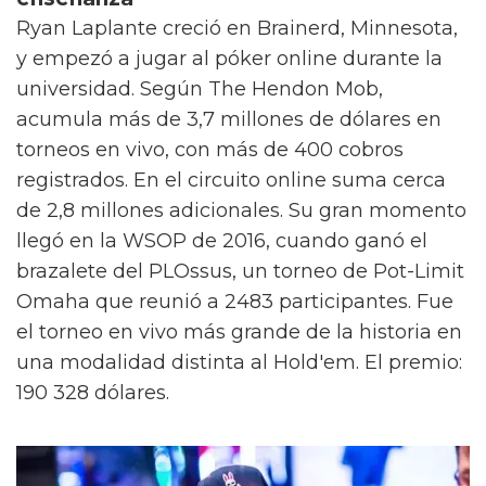
Ryan Laplante creció en Brainerd, Minnesota,
y empezó a jugar al póker online durante la
universidad. Según The Hendon Mob,
acumula más de 3,7 millones de dólares en
torneos en vivo, con más de 400 cobros
registrados. En el circuito online suma cerca
de 2,8 millones adicionales. Su gran momento
llegó en la WSOP de 2016, cuando ganó el
brazalete del PLOssus, un torneo de Pot-Limit
Omaha que reunió a 2483 participantes. Fue
el torneo en vivo más grande de la historia en
una modalidad distinta al Hold'em. El premio:
190 328 dólares.