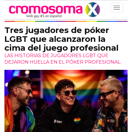
Toggle
navigat
Tres jugadores de póker
LGBT que alcanzaron la
cima del juego profesional
LAS HISTORIAS DE JUGADORES LGBT QUE
DEJARON HUELLA EN EL PÓKER PROFESIONAL.