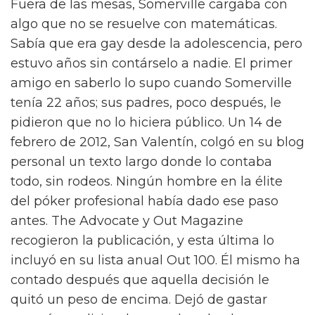
Fuera de las mesas, Somerville cargaba con
algo que no se resuelve con matemáticas.
Sabía que era gay desde la adolescencia, pero
estuvo años sin contárselo a nadie. El primer
amigo en saberlo lo supo cuando Somerville
tenía 22 años; sus padres, poco después, le
pidieron que no lo hiciera público. Un 14 de
febrero de 2012, San Valentín, colgó en su blog
personal un texto largo donde lo contaba
todo, sin rodeos. Ningún hombre en la élite
del póker profesional había dado ese paso
antes. The Advocate y Out Magazine
recogieron la publicación, y esta última lo
incluyó en su lista anual Out 100. Él mismo ha
contado después que aquella decisión le
quitó un peso de encima. Dejó de gastar