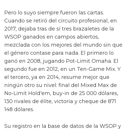
Pero lo suyo siempre fueron las cartas.
Cuando se retiró del circuito profesional, en
2017, dejaba tras de sí tres brazaletes de la
WSOP ganados en campos abiertos,
mezclada con los mejores del mundo sin que
el género contase para nada. El primero lo
ganó en 2008, jugando Pot-Limit Omaha. El
segundo fue en 2012, en un Ten-Game Mix. Y
el tercero, ya en 2014, resume mejor que
ningún otro su nivel: final del Mixed Max de
No-Limit Hold'em, buy-in de 25 000 dólares,
130 rivales de élite, victoria y cheque de 871
148 dólares.
Su registro en la base de datos de la WSOP y