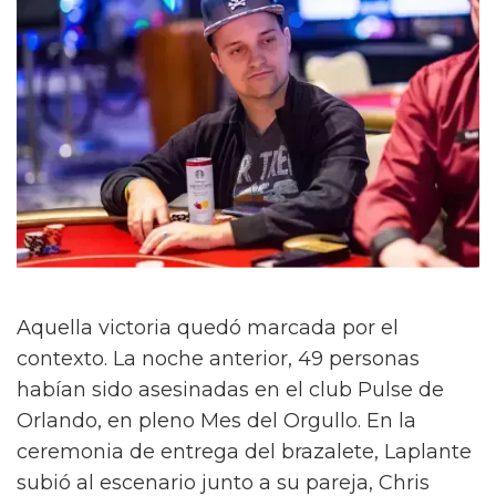
Aquella victoria quedó marcada por el
contexto. La noche anterior, 49 personas
habían sido asesinadas en el club Pulse de
Orlando, en pleno Mes del Orgullo. En la
ceremonia de entrega del brazalete, Laplante
subió al escenario junto a su pareja, Chris