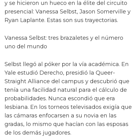
y se hicieron un hueco en la élite del circuito
presencial: Vanessa Selbst, Jason Somerville y
Ryan Laplante. Estas son sus trayectorias.
Vanessa Selbst: tres brazaletes y el número
uno del mundo
Selbst llegó al póker por la vía académica. En
Yale estudió Derecho, presidió la Queer-
Straight Alliance del campus y descubrió que
tenía una facilidad natural para el cálculo de
probabilidades. Nunca escondió que era
lesbiana. En los torneos televisados exigía que
las cámaras enfocarsen a su novia en las
gradas, lo mismo que hacían con las esposas
de los demás jugadores.