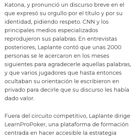
Katona, y pronunció un discurso breve en el
que expresó su orgullo por el título y por su
identidad, pidiendo respeto. CNN y los
principales medios especializados
reprodujeron sus palabras. En entrevistas
posteriores, Laplante contó que unas 2000
personas se le acercaron en los meses
siguientes para agradecerle aquellas palabras,
y que varios jugadores que hasta entonces
ocultaban su orientación le escribieron en
privado para decirle que su discurso les había
dado valor.
Fuera del circuito competitivo, Laplante dirige
LearnProPoker, una plataforma de formación
centrada en hacer accesible la estrategia