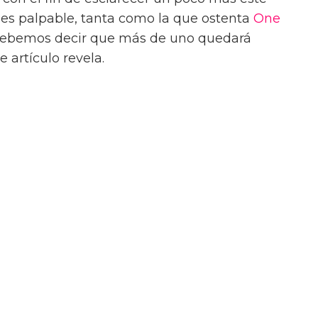
 es palpable, tanta como la que ostenta
One
o debemos decir que más de uno quedará
 artículo revela.
sminuyen en todo el mundo
der los derechos LGTB+ en todo el
Matrimonio igualitario, identidad de género
 una variedad de cambios en el ámbito de los
s a la comunidad LGBTQ+. Esto se debe a
 flexibilizado en temas como la unión civil,
onas transexuales y mucho más: