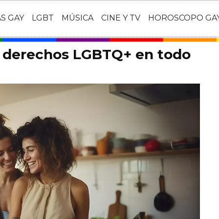
AS GAY
LGBT
MÚSICA
CINE Y TV
HOROSCOPO GA
s derechos LGBTQ+ en todo