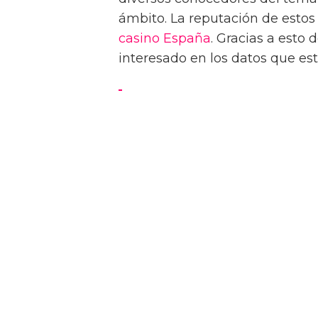
ámbito. La reputación de estos
casino España
. Gracias a est
interesado en los datos que este
Los derechos humanos di
Tom Daley promete defen
mundo
1. Avances legales recientes: 
y homofobia
En los últimos años, ha habido
derechos humanos relacionado
que cada vez más países se han
el reconocimiento de las pers