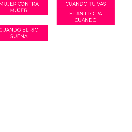
MUJER CONTRA
CUANDO TU VAS
MUJER
EL ANILLO PA
CUANDO
CUANDO EL RIO
SUENA