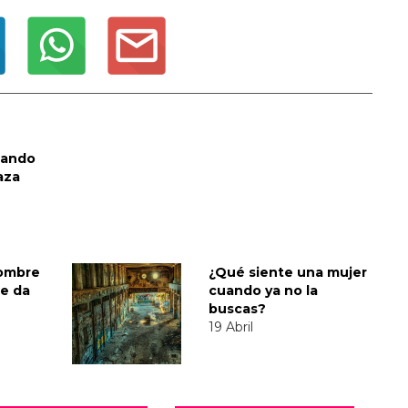
uando
aza
hombre
¿Qué siente una mujer
le da
cuando ya no la
buscas?
19 Abril