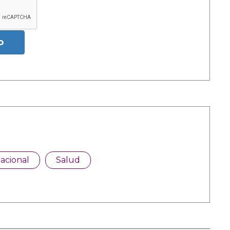
o
acional
Salud