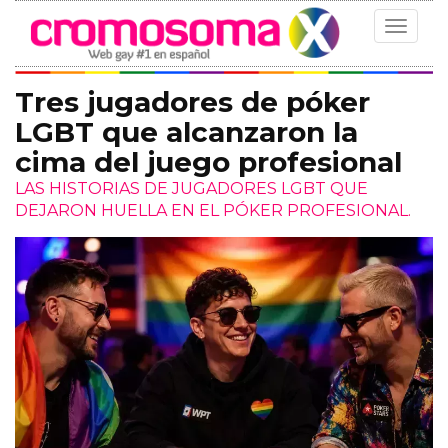
Toggle
navigat
Tres jugadores de póker
LGBT que alcanzaron la
cima del juego profesional
LAS HISTORIAS DE JUGADORES LGBT QUE
DEJARON HUELLA EN EL PÓKER PROFESIONAL.