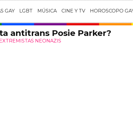
AS GAY
LGBT
MÚSICA
CINE Y TV
HOROSCOPO GA
sta antitrans Posie Parker?
 EXTREMISTAS NEONAZIS