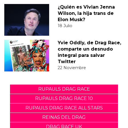
¿Quién es Vivian Jenna
Wilson, la hija trans de
Elon Musk?
18 Julio
Yvie Oddly, de Drag Race,
comparte un desnudo
integral para salvar
Twitter
22 Noviembre
RUPAULS DRAG RACE
RUPAULS DRAG RACE 10
RUPAULS DRAG RACE ALL STARS
REINAS DEL DRAG
DRAG RACE UK