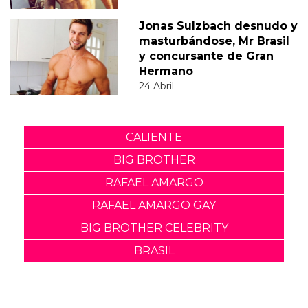
Jonas Sulzbach desnudo y
masturbándose, Mr Brasil
y concursante de Gran
Hermano
24 Abril
CALIENTE
BIG BROTHER
RAFAEL AMARGO
RAFAEL AMARGO GAY
BIG BROTHER CELEBRITY
BRASIL