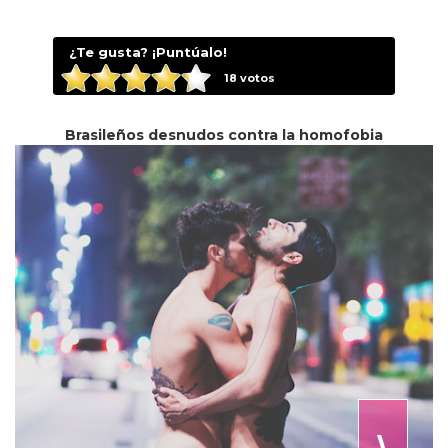
¿Te gusta? ¡Puntúalo!
18
votos
Brasileños desnudos contra la homofobia