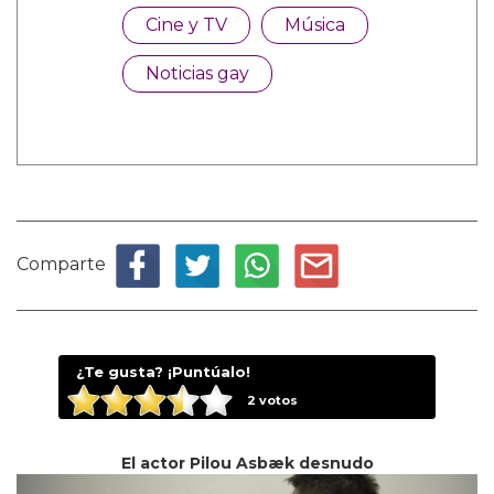
Cine y TV
Música
Noticias gay
Comparte
¿Te gusta? ¡Puntúalo!
2
votos
El actor Pilou Asbæk desnudo