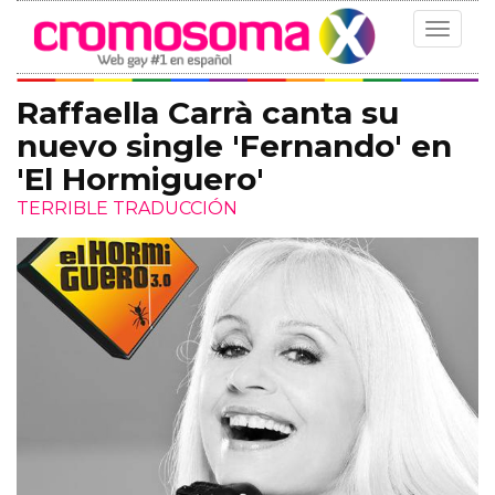
Toggle
navigat
Raffaella Carrà canta su
nuevo single 'Fernando' en
'El Hormiguero'
TERRIBLE TRADUCCIÓN