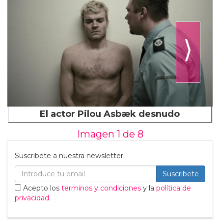
⟩
El actor Pilou Asbæk desnudo
Imagen 1 de
8
Suscribete a nuestra newsletter:
Suscribete
Acepto los
terminos y condiciones
y la
política de
privacidad
.