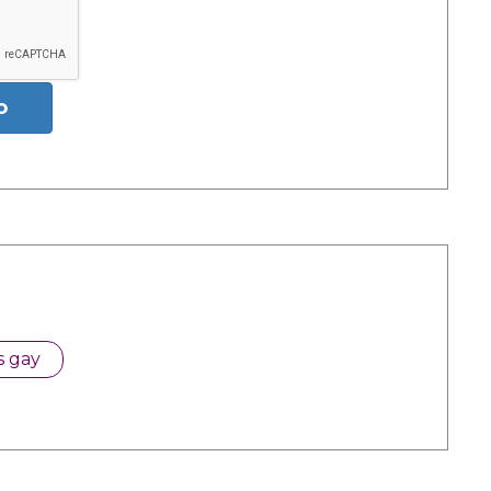
o
s gay