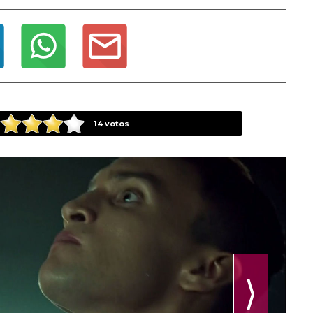
14
votos
⟩