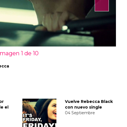
Imagen 1 de
10
ecca
or
Vuelve Rebecca Black
e el
con nuevo single
04 Septiembre