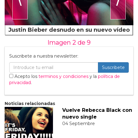
Justin Bieber desnudo en su nuevo vídeo
Imagen 2 de
9
Suscribete a nuestra newsletter:
Suscribete
Acepto los
terminos y condiciones
y la
política de
privacidad
.
Noticias relacionadas
Vuelve Rebecca Black con
nuevo single
04 Septiembre