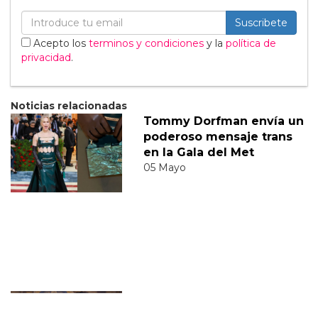
Suscribete
Acepto los
terminos y condiciones
y la
política de
privacidad
.
Noticias relacionadas
Tommy Dorfman envía un
poderoso mensaje trans
en la Gala del Met
05 Mayo
Sabrina Carpenter
responde divertidamente