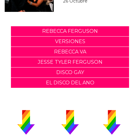
26 Octubre
REBECCA FERGUSON
VERSIONES
REBECCA VA
JESSE TYLER FERGUSON
DISCO GAY
EL DISCO DEL ANO