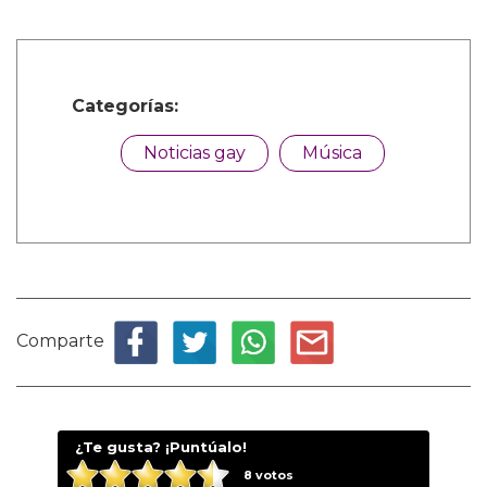
Categorías:
Noticias gay
Música
Comparte
¿Te gusta? ¡Puntúalo!
8
votos