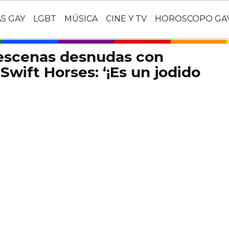
AS GAY
LGBT
MÚSICA
CINE Y TV
HOROSCOPO GA
 escenas desnudas con
Swift Horses: ‘¡Es un jodido