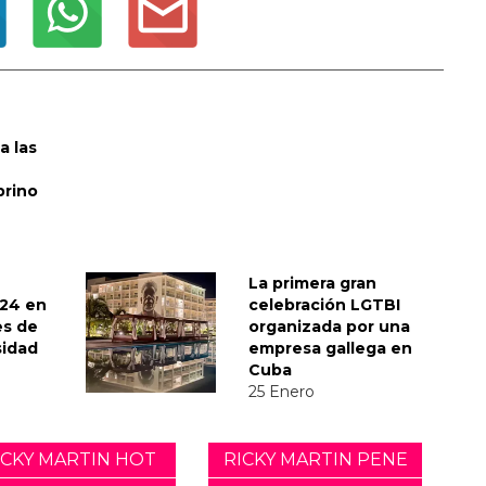
a las
brino
La primera gran
024 en
celebración LGTBI
es de
organizada por una
sidad
empresa gallega en
Cuba
25 Enero
ICKY MARTIN HOT
RICKY MARTIN PENE