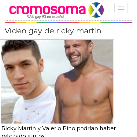
Toggle
navigat
Video gay de ricky martin
Ricky Martin y Valerio Pino podrían haber
retozado juntos