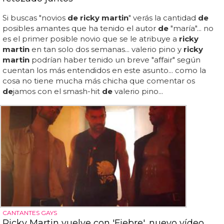
Si buscas "novios
de ricky martin
" verás la cantidad
de
posibles amantes que ha tenido el autor
de
"maría"... no
es el primer posible novio que se le atribuye a
ricky
martin
en tan solo dos semanas... valerio pino y
ricky
martin
podrían haber tenido un breve "affair" según
cuentan los más entendidos en este asunto... como la
cosa no tiene mucha más chicha que comentar os
de
jamos con el smash-hit
de
valerio pino...
CANTANTES GAYS
Ricky Martin vuelve con 'Fiebre', nuevo vídeo