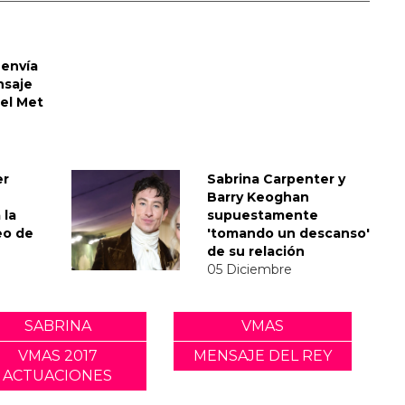
envía
nsaje
del Met
er
Sabrina Carpenter y
Barry Keoghan
 la
supuestamente
eo de
'tomando un descanso'
de su relación
05 Diciembre
SABRINA
VMAS
VMAS 2017
MENSAJE DEL REY
ACTUACIONES