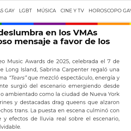
AS GAY
LGBT
MÚSICA
CINE Y TV
HOROSCOPO GA
 deslumbra en los VMAs
so mensaje a favor de los
eo Music Awards de 2025, celebrada el 7 de
e Long Island, Sabrina Carpenter regaló una
ema
“Tears”
que mezcló espectáculo, energía y
tante surgió del escenario emergiendo desde
ario ambientado como la ciudad de Nueva York
rines y destacadas drag queens que alzaron
echos trans. La puesta en escena culminó con
y efectos de lluvia real sobre el escenario,
vidable.