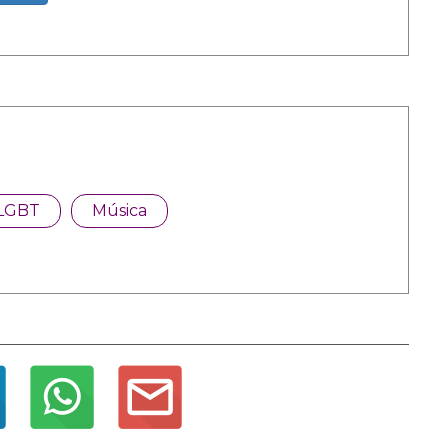
LGBT
Música