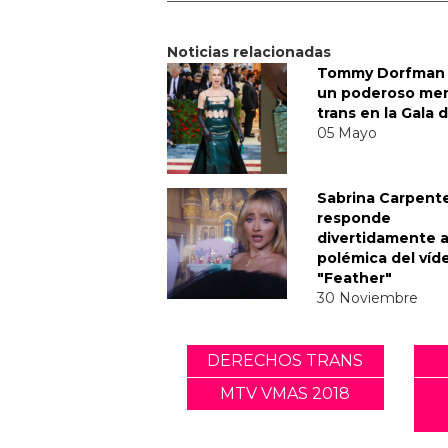
Noticias relacionadas
Tommy Dorfman 
un poderoso me
trans en la Gala 
05 Mayo
Sabrina Carpent
responde
divertidamente a
polémica del víd
"Feather"
30 Noviembre
DERECHOS TRANS
MTV VMAS 2018