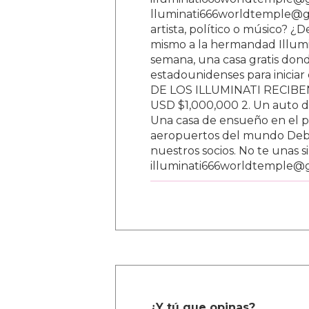
lluminati666worldtemple@gm
artista, político o músico? ¿
mismo a la hermandad Illumi
semana, una casa gratis donde
estadounidenses para inici
DE LOS ILLUMINATI RECIBEN 
USD $1,000,000 2. Un auto d
Una casa de ensueño en el paí
aeropuertos del mundo Debe
nuestros socios. No te unas s
illuminati666worldtemple@
¿Y tú que opinas?