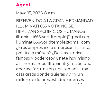
Agent
Mayo 15, 2026, 8 a.m.
BIENVENIDO A LA GRAN HERMANDAD
ILLUMINATI 666 NOTA: NO SE
REALIZAN SACRIFICIOS HUMANOS
illuminati666worldtemple@gmail.com
lluminati666worldtemple@gmail.com
¿Eres empresario o empresaria, artista,
político o músico? ¿Deseas ser rico,
famoso y poderoso? Únete hoy mismo
a la hermandad Illuminati y recibe una
enorme fortuna en una semana, una
casa gratis donde quieras vivir y un
millón de dólares estadounidenses
para iniciar cualquier negocio. LOS
NUEVOS MIEMBROS DE LOS
ILLUMINATI RECIBEN BENEFICIOS. 1.
Un premio en efectivo de USD
$1,000,000 2. Un auto de lujo nuevo