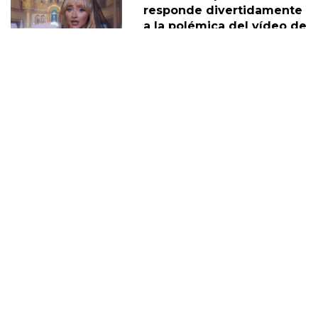
responde divertidamente
a la polémica del vídeo de
"Feather"
30 Noviembre
Sabrina Carpenter y Barry
Keoghan supuestamente
'tomando un descanso' de
su relación
05 Diciembre
DERECHOS TRANS
SABRINA
VMAS
MTV VMAS 2018
VMAS 2017 ACTUACIONES
MENSAJE DEL REY