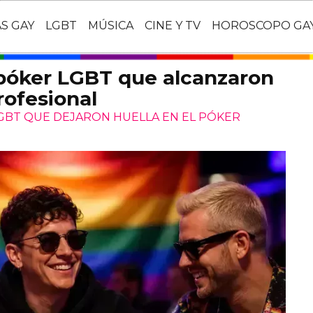
AS GAY
LGBT
MÚSICA
CINE Y TV
HOROSCOPO GA
 póker LGBT que alcanzaron
rofesional
LGBT QUE DEJARON HUELLA EN EL PÓKER