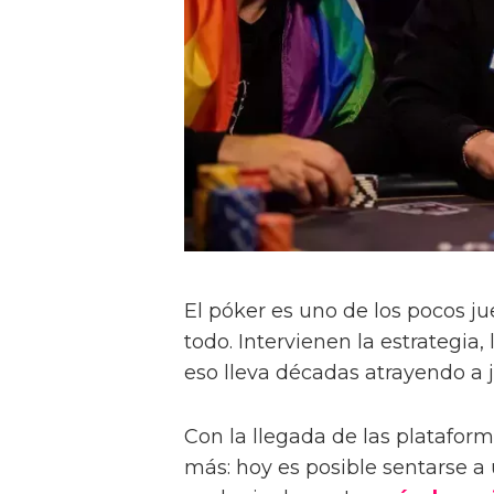
El póker es uno de los pocos j
todo. Intervienen la estrategia,
eso lleva décadas atrayendo a 
Con la llegada de las plataform
más: hoy es posible sentarse a