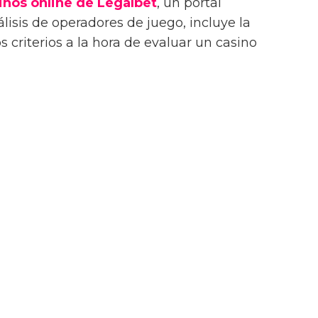
inos online de Legalbet
, un portal
lisis de operadores de juego, incluye la
 criterios a la hora de evaluar un casino
 para universitarios entusiastas del
 un personaje del juego Overwatch
taformas, sino de personas. Entre 2008 y
ente LGBT ganaron brazaletes de la World
ieron un hueco en la élite del circuito
on Somerville y Ryan Laplante. Estas son sus