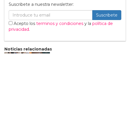
Suscribete a nuestra newsletter:
Suscribete
Acepto los
terminos y condiciones
y la
política de
privacidad
.
Noticias relacionadas
Tommy Dorfman envía un
poderoso mensaje trans
en la Gala del Met
05 Mayo
Sabrina Carpenter