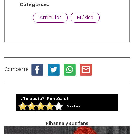
Categorías:
Artículos
Música
Comparte
¿Te gusta? ¡Puntúalo!
5
votos
Rihanna y sus fans