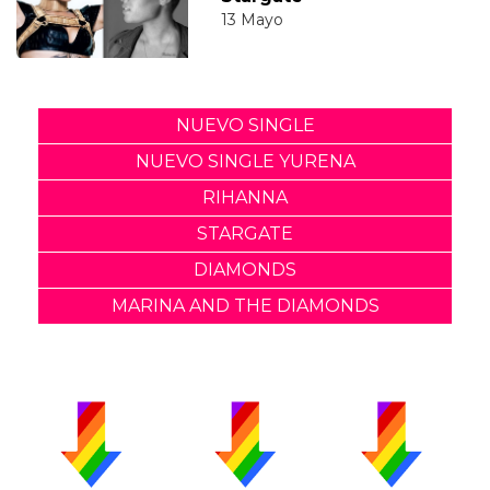
13 Mayo
NUEVO SINGLE
NUEVO SINGLE YURENA
RIHANNA
STARGATE
DIAMONDS
MARINA AND THE DIAMONDS