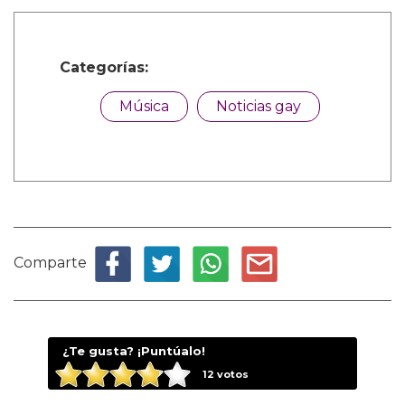
Categorías:
Música
Noticias gay
Comparte
¿Te gusta? ¡Puntúalo!
12
votos