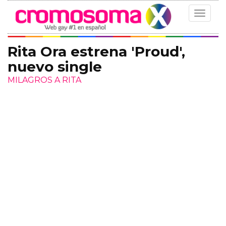
Toggle
navigat
Rita Ora estrena 'Proud',
nuevo single
MILAGROS A RITA