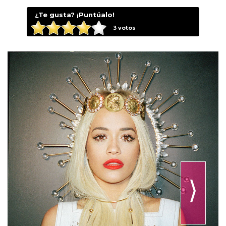
¿Te gusta? ¡Puntúalo!
3
votos
⟩